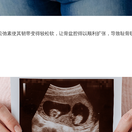
松弛素使其韧带变得较松软，让骨盆腔得以顺利扩张，导致耻骨