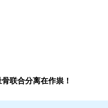
耻骨联合分离在作祟！