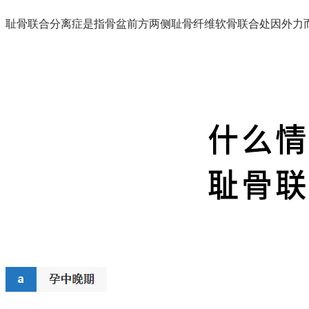
耻骨联合分离症是指骨盆前方两侧耻骨纤维软骨联合处因外力